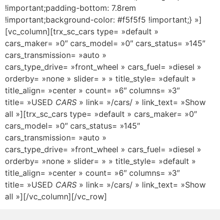
!important;padding-bottom: 7.8rem
!important;background-color: #f5f5f5 !important;} »]
[vc_column][trx_sc_cars type= »default »
cars_maker= »0″ cars_model= »0″ cars_status= »145″
cars_transmission= »auto »
cars_type_drive= »front_wheel » cars_fuel= »diesel »
orderby= »none » slider= » » title_style= »default »
title_align= »center » count= »6″ columns= »3″
title= »USED
CARS
» link= »/cars/ » link_text= »Show
all »][trx_sc_cars type= »default » cars_maker= »0″
cars_model= »0″ cars_status= »145″
cars_transmission= »auto »
cars_type_drive= »front_wheel » cars_fuel= »diesel »
orderby= »none » slider= » » title_style= »default »
title_align= »center » count= »6″ columns= »3″
title= »USED
CARS
» link= »/cars/ » link_text= »Show
all »][/vc_column][/vc_row]