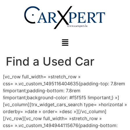
Find a Used Car
[vc_row full_width= »stretch_row »
css= ».vc_custom_1495116404635{padding-top: 7.8rem
!important;padding-bottom: 7.8rem
!important;background-color: #f5f5f5 !important;} »]
[vc_column][trx_widget_cars_search type= »horizontal »
orderby= »date » order= »desc »][/vc_column]
[/vc_row][vc_row full_width= »stretch_row »
css= ».vc_custom_1494944115676{padding-bottom: