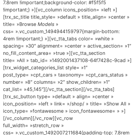
7.8rem !important;background-color: #f5f5f5
!important;} »][vc_column icons_position= »left »]
[trx_sc_title title_style= »default » title_align= »center »
title= »Browse
Models
»
css= ».vc_custom_1494944159797{margin-bottom:
4rem !important;} »][vc_tta_tabs color= »white »
spacing= »30″ alignment= »center » active_section= »1″
no_fill_content_area= »true »][vc_tta_section
title= »All » tab_id= »1492001437108-64f7428c-9cad »]
[trx_widget_categories_list style= »1″
post_type= »cpt_cars » taxonomy= »cpt_cars_status »
number= »8″ columns= »2″ show_children= »1″
cat_list= »45,145″][/vc_tta_section][/vc_tta_tabs]
[trx_sc_button type= »default » align= »center »
icon_position= »left » link= »/shop/ » title= »Show All »
icon_type= »fontawesome » icon_fontawesome= » »]
[/vc_column][/vc_row][vc_row
full_width= »stretch_row »
css= ».vc_custom_1492007211684{padding-top: 7.8rem